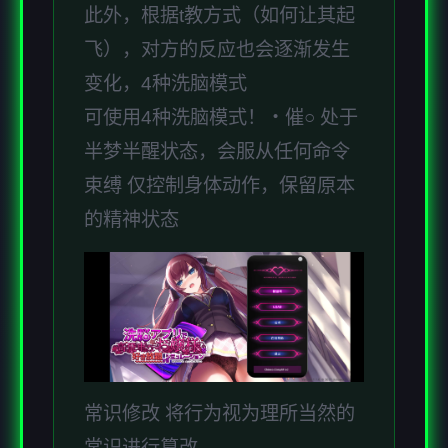
此外，根据t教方式（如何让其起
飞），对方的反应也会逐渐发生
变化，4种洗脑模式
可使用4种洗脑模式！・催○ 处于
半梦半醒状态，会服从任何命令
束缚 仅控制身体动作，保留原本
的精神状态
常识修改 将行为视为理所当然的
常识进行篡改