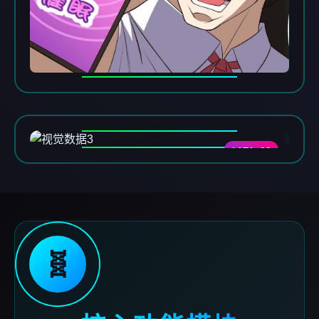
DATA-03
🧬