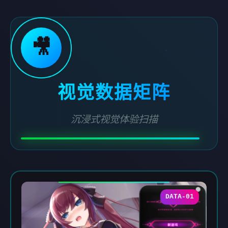
🎥
视觉数据矩阵
沉浸式视觉体验扫描
DATA-01