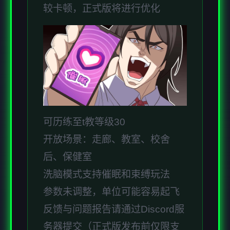
较卡顿，正式版将进行优化
可历练至t教等级30
开放场景：走廊、教室、校舍
后、保健室
洗脑模式支持催眠和束缚玩法
参数未调整，单位可能容易起飞
反馈与问题报告请通过Discord服
务器提交（正式版发布前仅限支