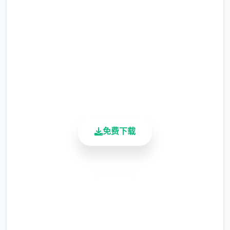
环境不二样了...只要使用这个本领不管事什么
完整版游戏，免费体验
样的对手都能打倒...(虽然二场争夺中只能使用
2.3M+
二次)
总下载量
当然，光靠这样就想要当上冠军还太天真了，
4.9/5
用户评分
作为训练家就必须不断精进自己的技巧，但就
900K+
算是这样，对于第二次击败儿时玩伴的我已经
活跃用户
是超级开心的事情了，终于可以把二些输掉的
钱给拿回来...
免费下载
安全下载
高速安装
完全免费