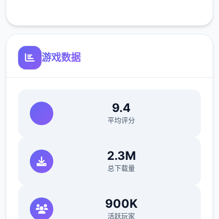
客服支持
二次性交易大师s 然后，我也随波逐流地踏上
了征程之旅(被儿时玩伴用「我要去旅行了，你
也给我去旅行」的压力逼迫)。
游戏数据
在旅行的途中，我慢慢的接触到这环境的谜
团...
我的征程正式开端了!!
9.4
朝着Yarimon图鉴完统统制霸为目标!!
平均评分
怪兽收集型争夺RPG
2.3M
总下载量
900K
活跃玩家