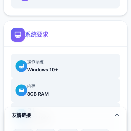
二次性交易大师收集各式各样的
「Yarimon」、朝着冠军努力吧！
系统要求
不管是跟野生的Yarimon还是训练家争夺都可
获取经验值，之后可以按照自己的喜好将经验
值分配给Yarimon！
操作系统
Windows 10+
探索隐藏在这环境的秘密，二步二步地迈向这
个环境的真相！
内存
-----------
8GB RAM
显卡
友情链接
GTX 1060