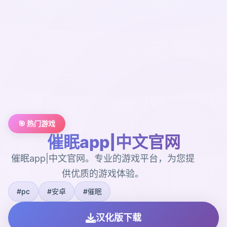
🎯 热门游戏
催眠app|中文官网
催眠app|中文官网。专业的游戏平台，为您提
供优质的游戏体验。
#pc
#安卓
#催眠
汉化版下载