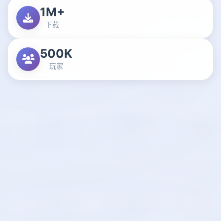
1M+
下载
500K
玩家