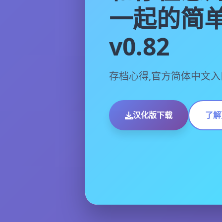
一起的简
v0.82
存档心得,官方简体中文入
汉化版下载
了解