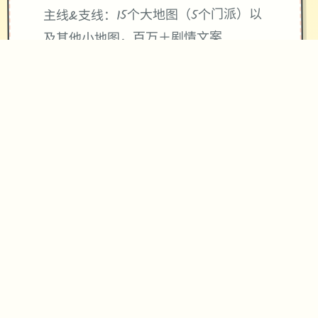
主线&支线：15个大地图（5个门派）以
及其他小地图，百万＋剧情文案
武学：拾余种兵器，数拾套武学/轻功/
内功、武学混用、神功、陆才书界面、
天赋等
帮派玩法：自建帮派、帮派战争、吞并
帮派、收服帮派等
NPC互动：同伴、仇家、家仆、生育等
其他重要玩法：武林大会、随机事件、
生活、钓鱼、青楼、赌坊、地牢、捕