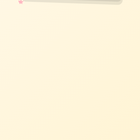
✧
♡
★
♥