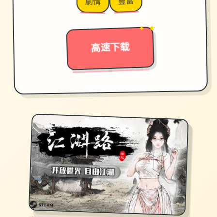
豐富
劇情
→
✦ ★
高速下载