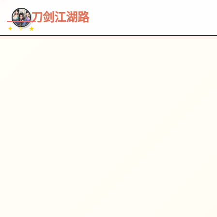
~~~
★
♡
✦
✧
♥
~
→
↗
刀剑江湖路
✦ ✧ ★