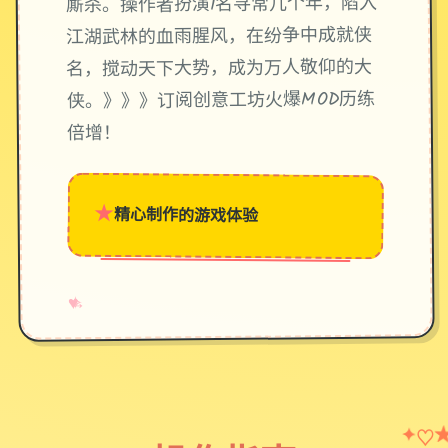
厮杀。操作者扮演1名寻常几个年，陷入
江湖武林的血雨腥风，在纷争中成就侠
名，搅动天下大势，成为万人敬仰的大
侠。》》》订阅创意工坊火爆MOD历练
倍增！
★
精心制作的游戏体验
→
✧
♥
♡
✦